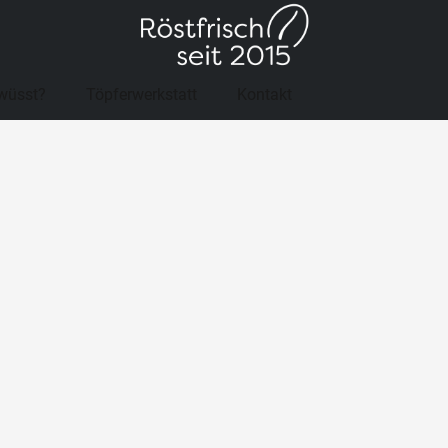
wüsst?
Töpferwerkstatt
Kontakt