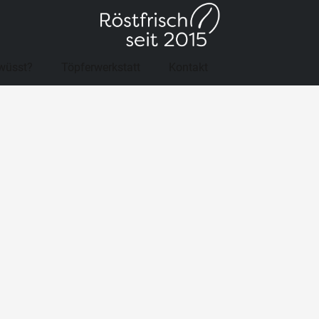
wüsst?
Töpferwerkstatt
Kontakt