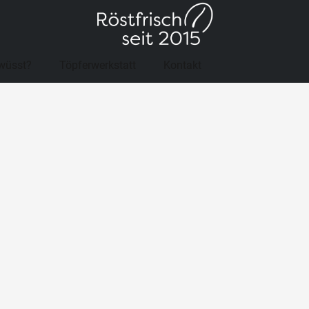
wüsst?
Töpferwerkstatt
Kontakt