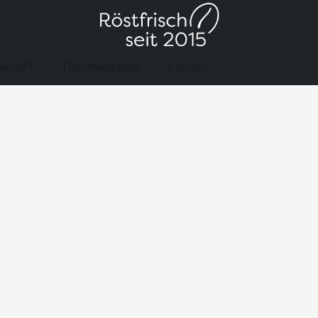
wüsst?
Töpferwerkstatt
Kontakt