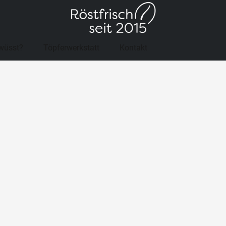
wüsst?
Töpferwerkstatt
Kontakt